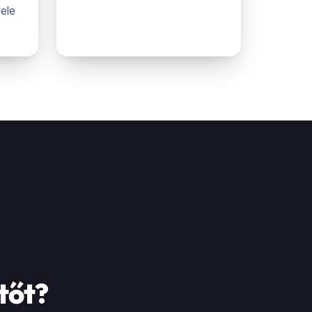
vele
tőt?