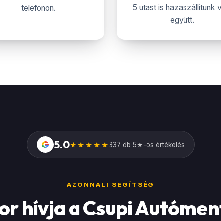
5 utast is hazaszállítunk 
telefonon.
együtt.
5.0
G
★★★★★
337 db 5★-os értékelés
AZONNALI SEGÍTSÉG
or hívja a Csupi Autómen