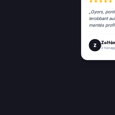
àrùval. Szakszerǔ ès gyors mentès. Nagyon kedves
öszönjük"
G