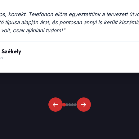
★★★★★
„Az Úri ember pontos,nagyon készséges, segítőkész,
Nagyon meg voltunk elégedve vele. Mindenkinek csa
valamilyen oknál fogva autót akarr á-ból bé-be szállít
Beáta Asbóth
B
9 hónapja