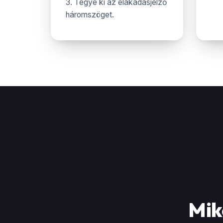
3. Tegye ki az elakadásjelző
háromszöget.
Mik