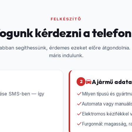
FELKÉSZÍTŐ
fogunk kérdezni a telefo
abban segíthessünk, érdemes ezeket előre átgondolnia. P
máris indulunk.
A jármű adata
2
dése SMS-ben — így
Milyen típusú és gyártm
Automata vagy manuális
Elektromos kézifékkel 
Furgonnál: magasság, ra