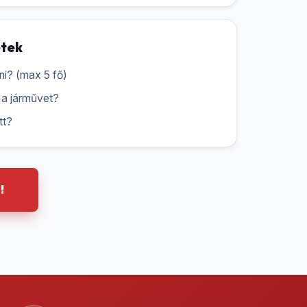
etek
ani? (max 5 fő)
i a járművet?
tt?
!