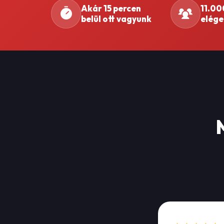
Akár 15 percen
11.00
belül ott vagyunk
elége