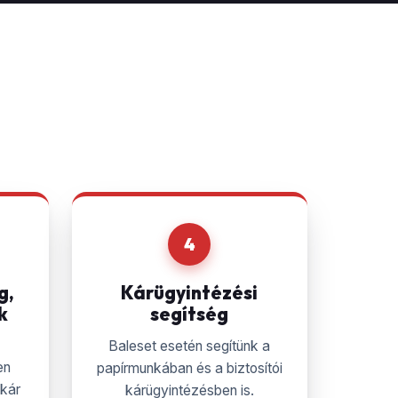
4
g,
Kárügyintézési
k
segítség
Baleset esetén segítünk a
en
papírmunkában és a biztosítói
akár
kárügyintézésben is.