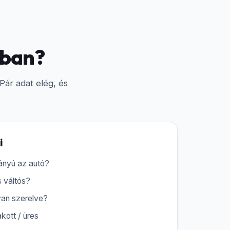
nban?
ár adat elég, és
i
ányú az autó?
 váltós?
van szerelve?
kott / üres