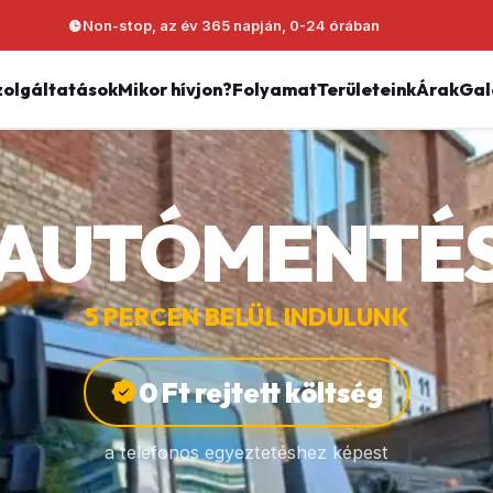
Non-stop, az év 365 napján, 0-24 órában
zolgáltatások
Mikor hívjon?
Folyamat
Területeink
Árak
Gal
AUTÓMENTÉ
5 PERCEN BELÜL INDULUNK
0 Ft rejtett költség
a telefonos egyeztetéshez képest