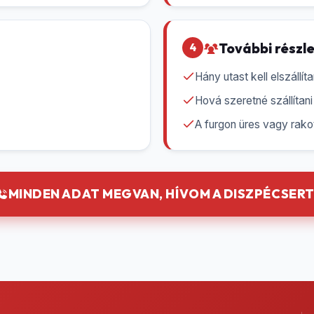
További részl
4
)
Hány utast kell elszállít
Hová szeretné szállítan
A furgon üres vagy rako
MINDEN ADAT MEGVAN, HÍVOM A DISZPÉCSERT