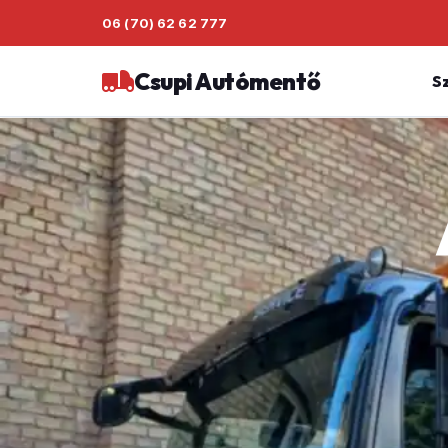
06 (70) 62 62 777
Csupi Autómentő
S