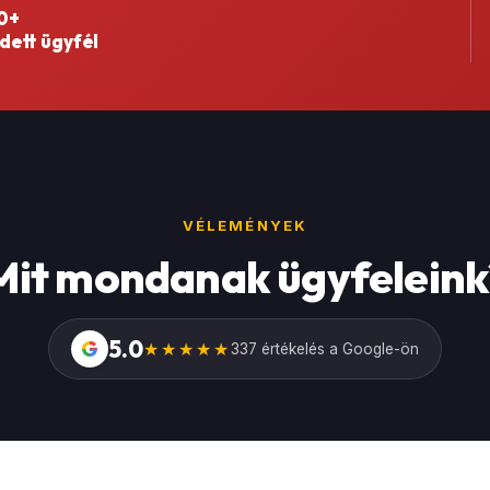
0+
dett ügyfél
VÉLEMÉNYEK
Mit mondanak ügyfeleink
5.0
G
★★★★★
337 értékelés a Google-ön