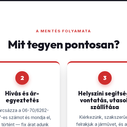
A MENTÉS FOLYAMATA
Mit tegyen pontosan?
2
3
Hívás és ár­
Helyszíni segítsé
egyeztetés
vontatás, utaso
szállítása
árcsázza a 06-70/6262-
Kiérkezünk, szakszerű
-es számot és mondja el,
felrakjuk a járművet, és 
 történt — fix árat adunk