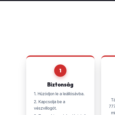
1
Biztonság
1. Húzódjon le a leállósávba.
T
2. Kapcsolja be a
777
vészvillogót.
mi