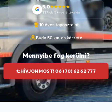
5.0
★★★★★
G
337 db 5★-os értékelés
10 éves tapasztalat
Buda 50 km-es körzete
Mennyibe fog kerülni?
HÍVJON MOST! 06 (70) 62 62 777