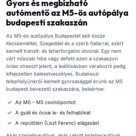
Gyors és megbízható
autómentő az M5-ös autópálya
budapesti szakaszán
Az M5-ös autópálya Budapestet köti össze
Kecskeméttel, Szegeddel és a szerb határral, ezért
kiemelt tranzit- és teherforgalmi útvonal. Egy nem
várt műszaki hiba vagy defekt ezen a szakaszon
óriási stresszt jelent, a leállósávban várakozni pedig
kifejezetten balesetveszélyes. Budakeszi
telephelyünkről kiemelt gyorsasággal érünk az M5
budapesti bevezető szakaszára, beleértve:
Az M0 – M5 csomópontot
A gyáli és ócsai le- és felhajtókat
A repülőtéri (Liszt Ferenc) elágazást
Akár személyautóval, akár rakott kisteherautóval