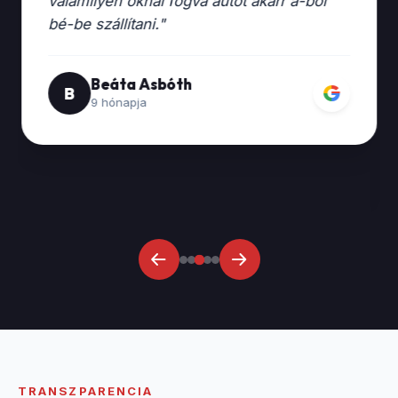
valamilyen oknál fogva autót akarr á-ból
bé-be szállítani."
Beáta Asbóth
G
B
9 hónapja
TRANSZPARENCIA