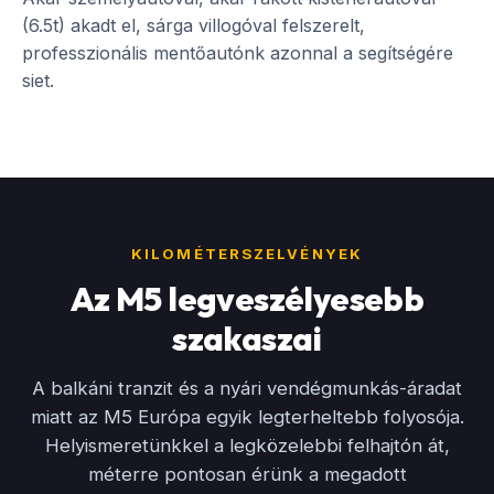
(6.5t) akadt el, sárga villogóval felszerelt,
professzionális mentőautónk azonnal a segítségére
siet.
KILOMÉTERSZELVÉNYEK
Az M5 legveszélyesebb
szakaszai
A balkáni tranzit és a nyári vendégmunkás-áradat
miatt az M5 Európa egyik legterheltebb folyosója.
Helyismeretünkkel a legközelebbi felhajtón át,
méterre pontosan érünk a megadott