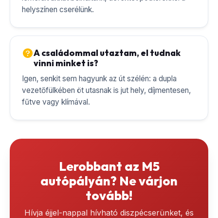
helyszínen cserélünk.
A családommal utaztam, el tudnak
vinni minket is?
Igen, senkit sem hagyunk az út szélén: a dupla
vezetőfülkében öt utasnak is jut hely, díjmentesen,
fűtve vagy klímával.
Lerobbant az M5
autópályán? Ne várjon
tovább!
Hívja éjjel-nappal hívható diszpécserünket, és