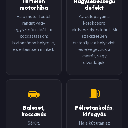
Hirtelen
Nagysebességű
motorhiba
defekt
Ha a motor füstöl,
Az autópályán a
rángat vagy
kerékcsere
egyszerűen leáll, ne
életveszélyes lehet. Mi
kockáztasson:
szakszerűen
biztonságos helyre le,
biztosítjuk a helyszínt,
és értesítsen minket.
és elvégezzük a
cserét, vagy
elvontatjuk.
Baleset,
Félretankolás,
koccanás
kifogyás
Sérült,
Ha a kút után az