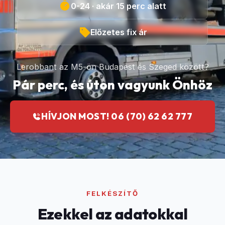
0-24 · akár 15 perc alatt
Előzetes fix ár
Lerobbant az M5-ön Budapest és Szeged között?
Pár perc, és úton vagyunk Önhöz
HÍVJON MOST! 06 (70) 62 62 777
FELKÉSZÍTŐ
Ezekkel az adatokkal