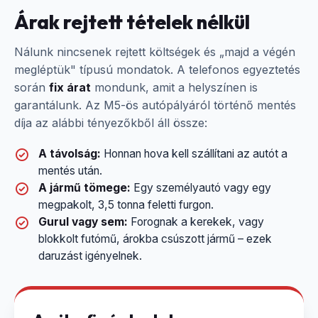
Árak rejtett tételek nélkül
Nálunk nincsenek rejtett költségek és „majd a végén
megléptük" típusú mondatok. A telefonos egyeztetés
során
fix árat
mondunk, amit a helyszínen is
garantálunk. Az M5-ös autópályáról történő mentés
díja az alábbi tényezőkből áll össze:
A távolság:
Honnan hova kell szállítani az autót a
mentés után.
A jármű tömege:
Egy személyautó vagy egy
megpakolt, 3,5 tonna feletti furgon.
Gurul vagy sem:
Forognak a kerekek, vagy
blokkolt futómű, árokba csúszott jármű – ezek
daruzást igényelnek.