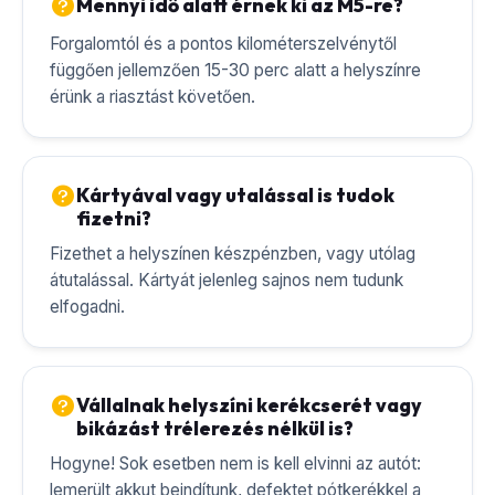
Mennyi idő alatt érnek ki az M5-re?
Forgalomtól és a pontos kilométerszelvénytől
függően jellemzően 15-30 perc alatt a helyszínre
érünk a riasztást követően.
Kártyával vagy utalással is tudok
fizetni?
Fizethet a helyszínen készpénzben, vagy utólag
átutalással. Kártyát jelenleg sajnos nem tudunk
elfogadni.
Vállalnak helyszíni kerékcserét vagy
bikázást trélerezés nélkül is?
Hogyne! Sok esetben nem is kell elvinni az autót:
lemerült akkut beindítunk, defektet pótkerékkel a