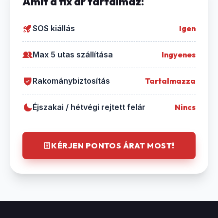
Amit a fix ár tartalmaz:
SOS kiállás
Igen
Max 5 utas szállítása
Ingyenes
Rakománybiztosítás
Tartalmazza
Éjszakai / hétvégi rejtett felár
Nincs
KÉRJEN PONTOS ÁRAT MOST!