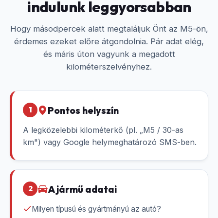
indulunk leggyorsabban
Hogy másodpercek alatt megtaláljuk Önt az M5-ön,
érdemes ezeket előre átgondolnia. Pár adat elég,
és máris úton vagyunk a megadott
kilométerszelvényhez.
Pontos helyszín
1
A legközelebbi kilométerkő (pl. „M5 / 30-as
km") vagy Google helymeghatározó SMS-ben.
A jármű adatai
2
Milyen típusú és gyártmányú az autó?