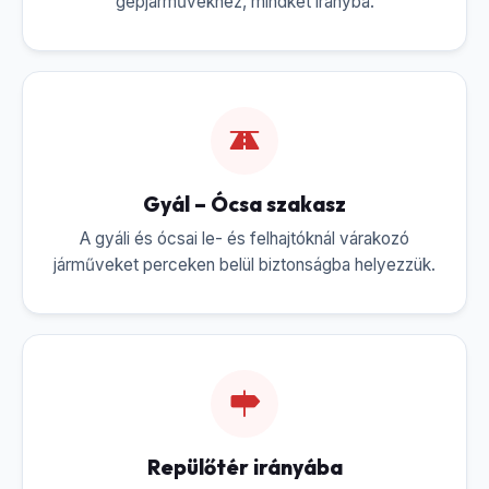
gépjárművekhez, mindkét irányba.
Gyál – Ócsa szakasz
A gyáli és ócsai le- és felhajtóknál várakozó
járműveket perceken belül biztonságba helyezzük.
Repülőtér irányába