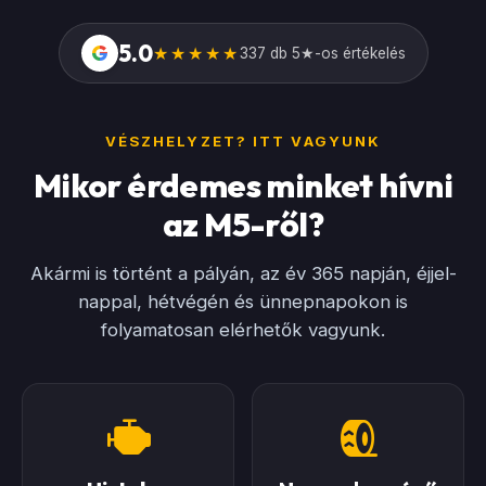
5.0
G
★★★★★
337 db 5★-os értékelés
VÉSZHELYZET? ITT VAGYUNK
Mikor érdemes minket hívni
az M5-ről?
Akármi is történt a pályán, az év 365 napján, éjjel-
nappal, hétvégén és ünnepnapokon is
folyamatosan elérhetők vagyunk.