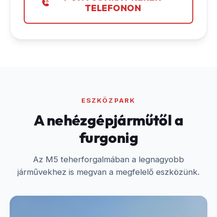
TELEFONON
ESZKÖZPARK
A nehézgépjárműtől a
furgonig
Az M5 teherforgalmában a legnagyobb
járművekhez is megvan a megfelelő eszközünk.