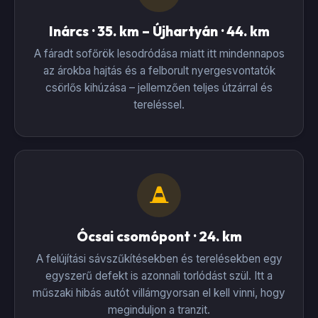
Inárcs · 35. km – Újhartyán · 44. km
A fáradt sofőrök lesodródása miatt itt mindennapos
az árokba hajtás és a felborult nyergesvontatók
csörlős kihúzása – jellemzően teljes útzárral és
tereléssel.
Ócsai csomópont · 24. km
A felújítási sávszűkítésekben és terelésekben egy
egyszerű defekt is azonnali torlódást szül. Itt a
műszaki hibás autót villámgyorsan el kell vinni, hogy
meginduljon a tranzit.