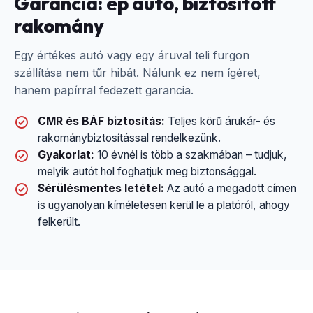
Garancia: ép autó, biztosított
rakomány
Egy értékes autó vagy egy áruval teli furgon
szállítása nem tűr hibát. Nálunk ez nem ígéret,
hanem papírral fedezett garancia.
CMR és BÁF biztosítás:
Teljes körű árukár- és
rakománybiztosítással rendelkezünk.
Gyakorlat:
10 évnél is több a szakmában – tudjuk,
melyik autót hol foghatjuk meg biztonsággal.
Sérülésmentes letétel:
Az autó a megadott címen
is ugyanolyan kíméletesen kerül le a platóról, ahogy
felkerült.