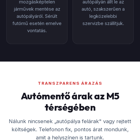
mozgásképtelen
autópályán állt le az
járművek mentése az
autó, szakszerűen a
autópályáról. Sérült
legközelebbi
futómű esetén emelve
szervizbe szállítjuk.
vontatás.
TRANSZPARENS ÁRAZÁS
Autómentő árak az M5
térségében
Nálunk nincsenek „autópálya felárak" vagy rejtett
költségek. Telefonon fix, pontos árat mondunk,
amit a helyszínen is tartunk.