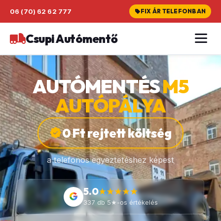
06 (70) 62 62 777
FIX ÁR TELEFONBAN
Csupi Autómentő
AUTÓMENTÉS
M5
AUTÓPÁLYA
0 Ft rejtett költség
a telefonos egyeztetéshez képest
5.0
★★★★★
G
337 db 5★-os értékelés